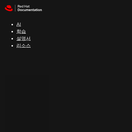
Skip to navigation
Skip to content
지
원
AI
학습
콘
설명서
솔
리소스
개
발
자
평
가
판
시
작
연