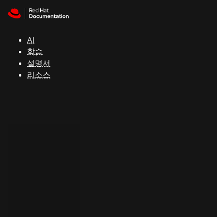
Skip to navigation
Skip to content
지
원
AI
학습
콘
설명서
솔
리소스
개
발
자
평
가
판
시
작
연