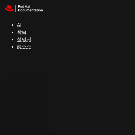
Skip to navigation
Skip to content
지
원
AI
학습
콘
설명서
솔
리소스
개
발
자
평
가
판
시
작
연