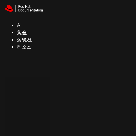
Skip to navigation
Skip to content
지
원
AI
학습
콘
설명서
솔
리소스
개
발
자
평
가
판
시
작
연