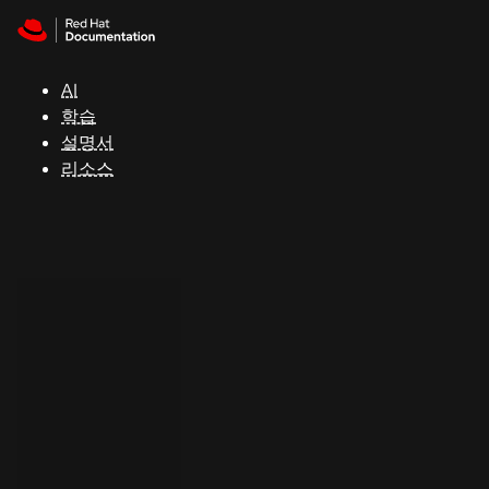
Skip to navigation
Skip to content
지
원
AI
학습
콘
설명서
솔
리소스
개
발
자
평
가
판
시
작
연