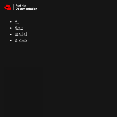
Skip to navigation
Skip to content
지
원
AI
학습
콘
설명서
솔
리소스
개
발
자
평
가
판
시
작
연