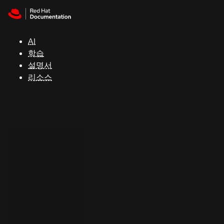
Skip to navigation
Skip to content
지
원
AI
학습
콘
설명서
솔
리소스
개
발
자
평
가
판
시
작
연