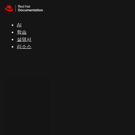
Skip to navigation
Skip to content
지
원
AI
학습
콘
설명서
솔
리소스
개
발
자
평
가
판
시
작
연