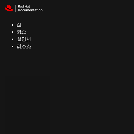
Skip to navigation
Skip to content
지
원
AI
학습
콘
설명서
솔
리소스
개
발
자
평
가
판
시
작
연