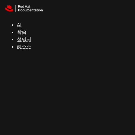
Skip to navigation
Skip to content
지
원
AI
학습
콘
설명서
솔
리소스
개
발
자
평
가
판
시
작
연