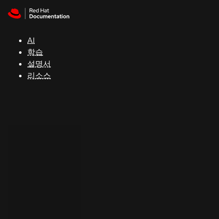
Skip to navigation
Skip to content
지
원
AI
학습
콘
설명서
솔
리소스
개
발
자
평
가
판
시
작
연