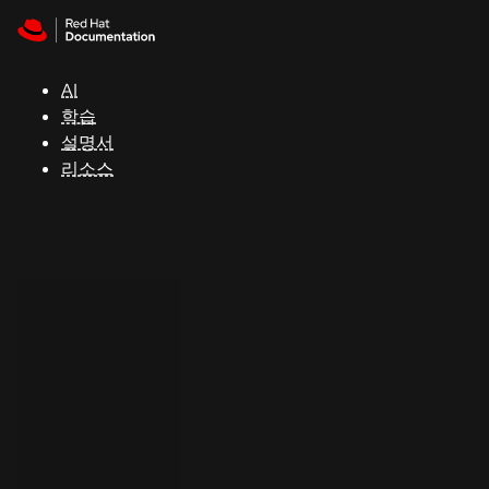
Skip to navigation
Skip to content
지
원
AI
학습
콘
설명서
솔
리소스
개
발
자
평
가
판
시
작
연