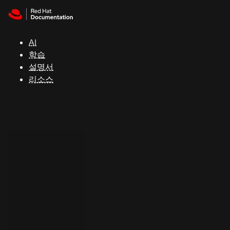
Skip to navigation
Skip to content
지
원
AI
학습
콘
설명서
솔
리소스
개
발
자
평
가
판
시
작
연