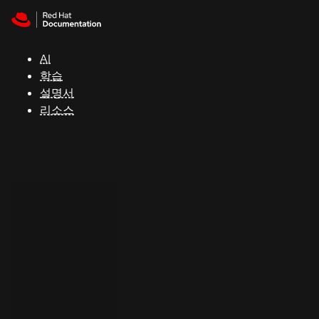
Skip to navigation
Skip to content
지
원
AI
학습
콘
설명서
솔
리소스
개
발
자
평
가
판
시
작
연