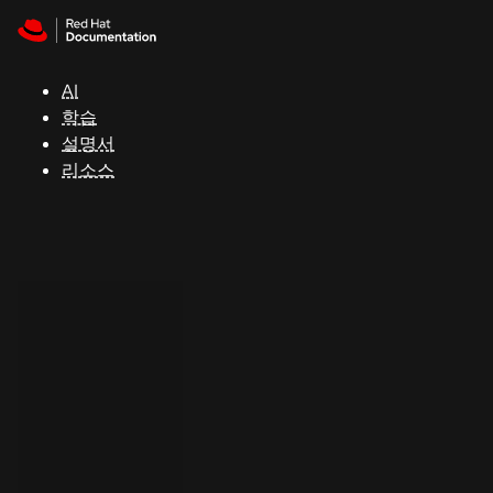
Skip to navigation
Skip to content
지
원
AI
학습
콘
설명서
솔
리소스
개
발
자
평
가
판
시
작
연