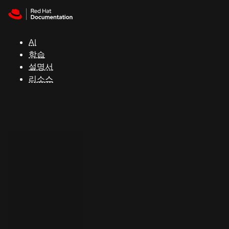
Skip to navigation
Skip to content
지
원
AI
학습
콘
설명서
솔
리소스
개
발
자
평
가
판
시
작
연