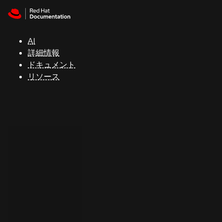
Skip to navigation
Skip to content
サ
ポ
ー
AI
ト
詳細情報
ドキュメント
リソース
コ
ン
ソ
ー
ル
開
発
者
ト
ラ