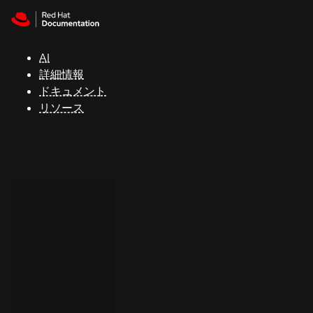
Skip to navigation
Skip to content
サ
ポ
ー
AI
ト
詳細情報
ドキュメント
リソース
コ
ン
ソ
ー
ル
開
発
者
ト
ラ