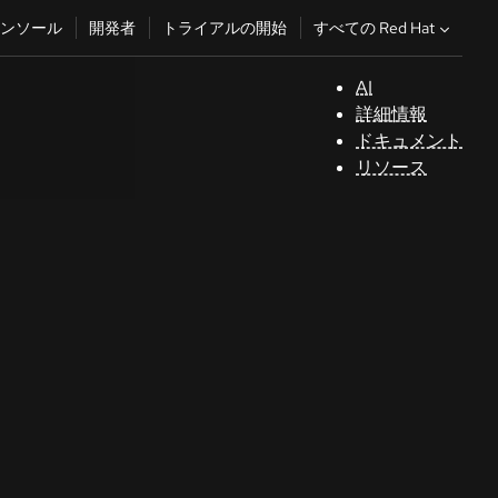
すべての Red Hat
ンソール
開発者
トライアルの開始
AI
サ
詳細情報
ポ
ドキュメント
ー
リソース
ト
コ
ン
ソ
ー
ル
開
発
者