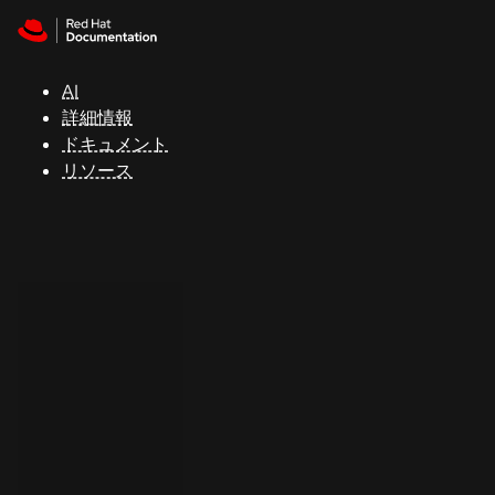
Skip to navigation
Skip to content
サ
ポ
ー
AI
ト
詳細情報
ドキュメント
リソース
コ
ン
ソ
ー
ル
開
発
者
ト
ラ