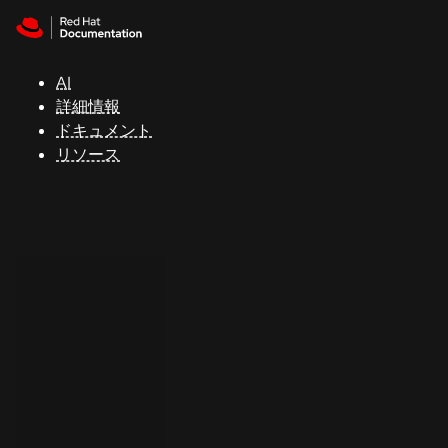
Skip to navigation
Skip to content
サ
ポ
ー
AI
ト
詳細情報
ドキュメント
リソース
コ
ン
ソ
ー
ル
開
発
者
ト
ラ