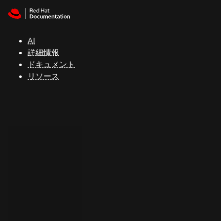
Skip to navigation
Skip to content
サ
ポ
ー
AI
ト
詳細情報
ドキュメント
リソース
コ
ン
ソ
ー
ル
開
発
者
ト
ラ