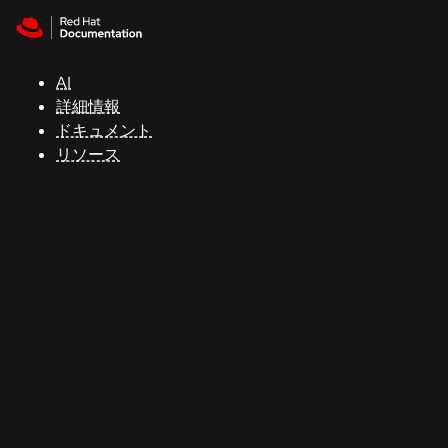
Skip to navigation
Skip to content
サ
ポ
ー
AI
ト
詳細情報
ドキュメント
リソース
コ
ン
ソ
ー
ル
開
発
者
ト
ラ