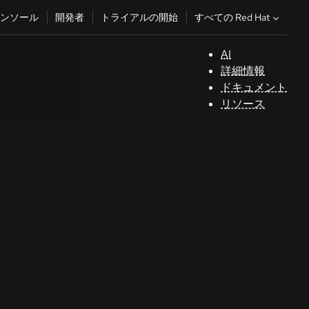
すべての Red Hat
ンソール
開発者
トライアルの開始
AI
サ
詳細情報
ポ
ドキュメント
ー
リソース
ト
コ
ン
ソ
ー
ル
開
発
者