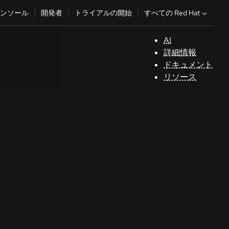
すべての Red Hat
ンソール
開発者
トライアルの開始
AI
サ
詳細情報
ポ
ドキュメント
ー
リソース
ト
コ
ン
ソ
ー
ル
開
発
者