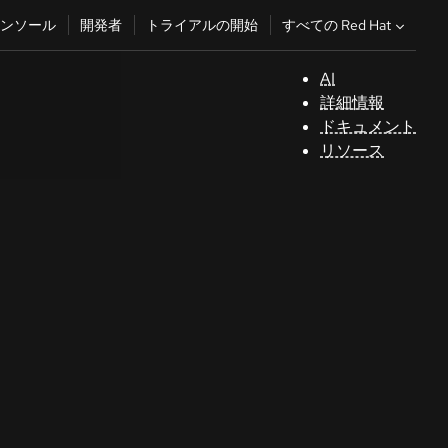
すべての Red Hat
ンソール
開発者
トライアルの開始
AI
サ
詳細情報
ポ
ドキュメント
ー
リソース
ト
コ
ン
ソ
ー
ル
開
発
者