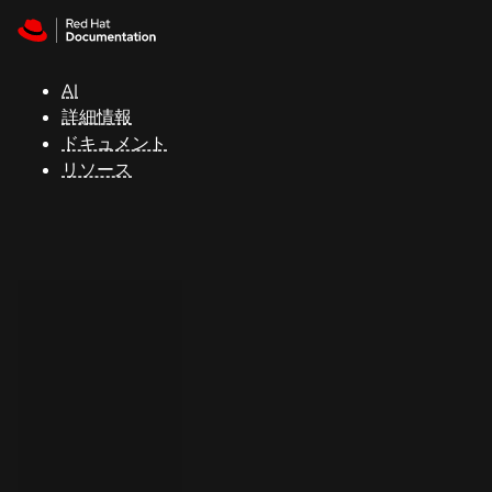
Skip to navigation
Skip to content
サ
ポ
ー
AI
ト
詳細情報
ドキュメント
リソース
コ
ン
ソ
ー
ル
開
発
者
ト
ラ