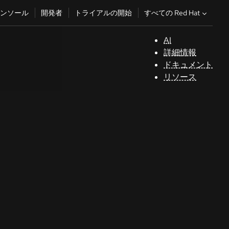
すべての Red Hat
ンソール
開発者
トライアルの開始
AI
サ
詳細情報
ポ
ドキュメント
ー
リソース
ト
コ
ン
ソ
ー
ル
開
発
者