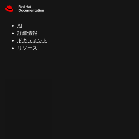
Skip to navigation
Skip to content
サ
ポ
ー
AI
ト
詳細情報
ドキュメント
リソース
コ
ン
ソ
ー
ル
開
発
者
ト
ラ