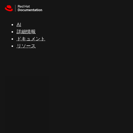
Skip to navigation
Skip to content
サ
ポ
ー
AI
ト
詳細情報
ドキュメント
リソース
コ
ン
ソ
ー
ル
開
発
者
ト
ラ