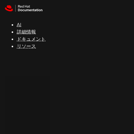
Skip to navigation
Skip to content
サ
ポ
ー
AI
ト
詳細情報
ドキュメント
リソース
コ
ン
ソ
ー
ル
開
発
者
ト
ラ