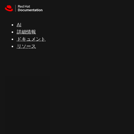
Skip to navigation
Skip to content
サ
ポ
ー
AI
ト
詳細情報
ドキュメント
リソース
コ
ン
ソ
ー
ル
開
発
者
ト
ラ