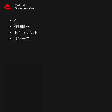
Skip to navigation
Skip to content
サ
ポ
ー
AI
ト
詳細情報
ドキュメント
リソース
コ
ン
ソ
ー
ル
開
発
者
ト
ラ