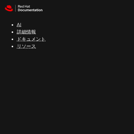
Skip to navigation
Skip to content
サ
ポ
ー
AI
ト
詳細情報
ドキュメント
リソース
コ
ン
ソ
ー
ル
開
発
者
ト
ラ