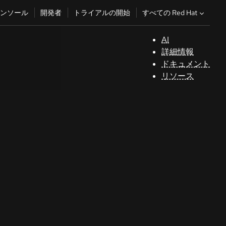
すべての Red Hat
ンソール
開発者
トライアルの開始
AI
サ
詳細情報
ポ
ドキュメント
ー
リソース
ト
コ
ン
ソ
ー
ル
開
発
者