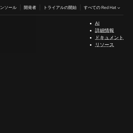
すべての Red Hat
ンソール
開発者
トライアルの開始
AI
サ
詳細情報
ポ
ドキュメント
ー
リソース
ト
コ
ン
ソ
ー
ル
開
発
者