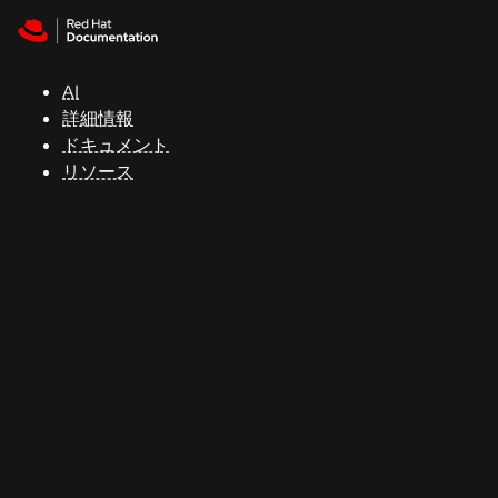
Skip to navigation
Skip to content
サ
ポ
ー
AI
ト
詳細情報
ドキュメント
リソース
コ
ン
ソ
ー
ル
開
発
者
ト
ラ