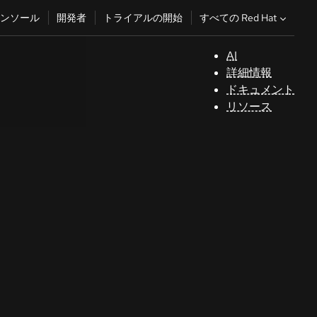
すべての Red Hat
ンソール
開発者
トライアルの開始
AI
サ
詳細情報
ポ
ドキュメント
ー
リソース
ト
コ
ン
ソ
ー
ル
開
発
者