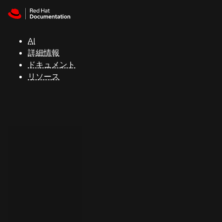
Skip to navigation
Skip to content
サ
ポ
ー
AI
ト
詳細情報
ドキュメント
リソース
コ
ン
ソ
ー
ル
開
発
者
ト
ラ