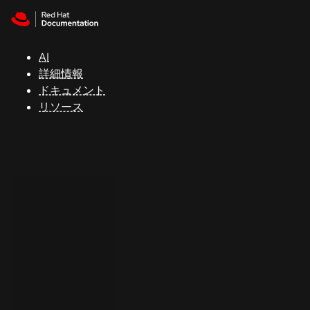
Skip to navigation
Skip to content
サ
ポ
ー
AI
ト
詳細情報
ドキュメント
リソース
コ
ン
ソ
ー
ル
開
発
者
ト
ラ