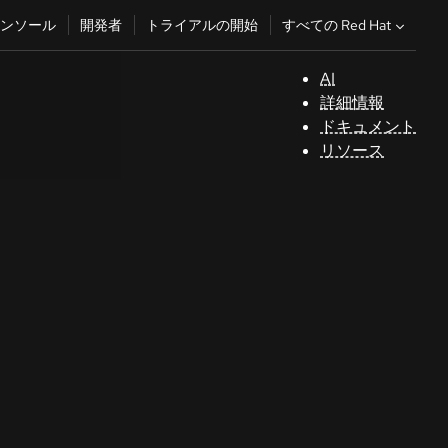
すべての Red Hat
ンソール
開発者
トライアルの開始
AI
サ
詳細情報
ポ
ドキュメント
ー
リソース
ト
コ
ン
ソ
ー
ル
開
発
者