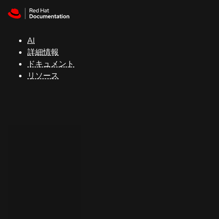
Skip to navigation
Skip to content
サ
ポ
ー
AI
ト
詳細情報
ドキュメント
リソース
コ
ン
ソ
ー
ル
開
発
者
ト
ラ