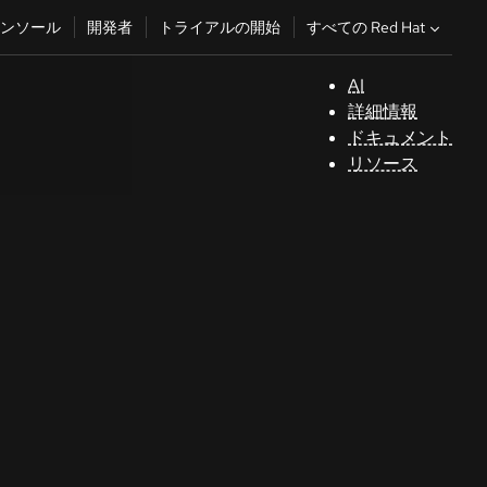
すべての Red Hat
ンソール
開発者
トライアルの開始
AI
サ
詳細情報
ポ
ドキュメント
ー
リソース
ト
コ
ン
ソ
ー
ル
開
発
者