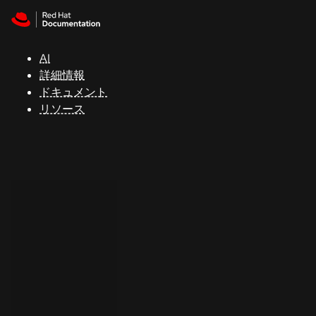
Skip to navigation
Skip to content
サ
ポ
ー
AI
ト
詳細情報
ドキュメント
リソース
コ
ン
ソ
ー
ル
開
発
者
ト
ラ