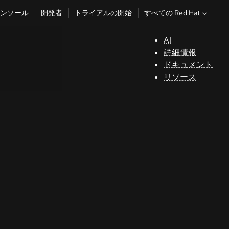
すべての Red Hat
ンソール
開発者
トライアルの開始
AI
サ
詳細情報
ポ
ドキュメント
ー
リソース
ト
コ
ン
ソ
ー
ル
開
発
者