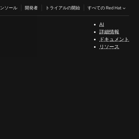
すべての Red Hat
ンソール
開発者
トライアルの開始
AI
サ
詳細情報
ポ
ドキュメント
ー
リソース
ト
コ
ン
ソ
ー
ル
開
発
者