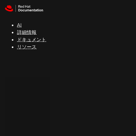
Skip to navigation
Skip to content
サ
ポ
ー
AI
ト
詳細情報
ドキュメント
リソース
コ
ン
ソ
ー
ル
開
発
者
ト
ラ