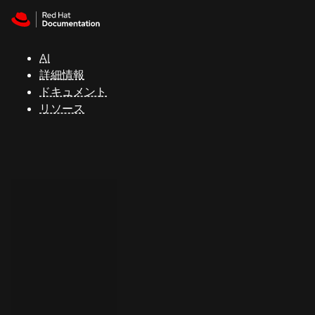
Skip to navigation
Skip to content
サ
ポ
ー
AI
ト
詳細情報
ドキュメント
リソース
コ
ン
ソ
ー
ル
開
発
者
ト
ラ