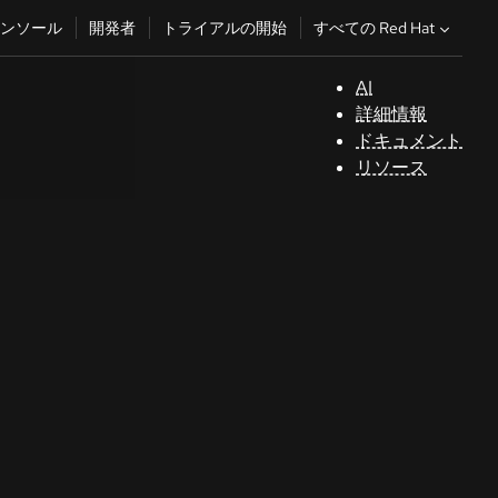
すべての Red Hat
ンソール
開発者
トライアルの開始
AI
サ
詳細情報
ポ
ドキュメント
ー
リソース
ト
コ
ン
ソ
ー
ル
開
発
者