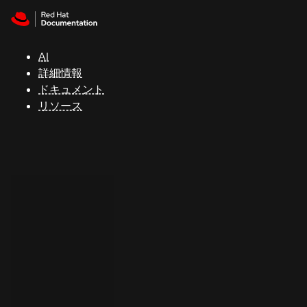
Skip to navigation
Skip to content
サ
ポ
ー
AI
ト
詳細情報
ドキュメント
リソース
コ
ン
ソ
ー
ル
開
発
者
ト
ラ